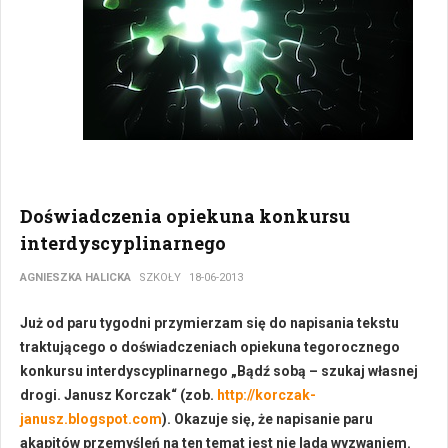
Doświadczenia opiekuna konkursu
interdyscyplinarnego
AGNIESZKA HALICKA
SZKOŁY
18-06-2013
Już od paru tygodni przymierzam się do napisania tekstu
traktującego o doświadczeniach opiekuna tegorocznego
konkursu interdyscyplinarnego „Bądź sobą – szukaj własnej
drogi. Janusz Korczak“ (zob.
http://korczak-
janusz.blogspot.com
). Okazuje się, że napisanie paru
akapitów przemyśleń na ten temat jest nie lada wyzwaniem.