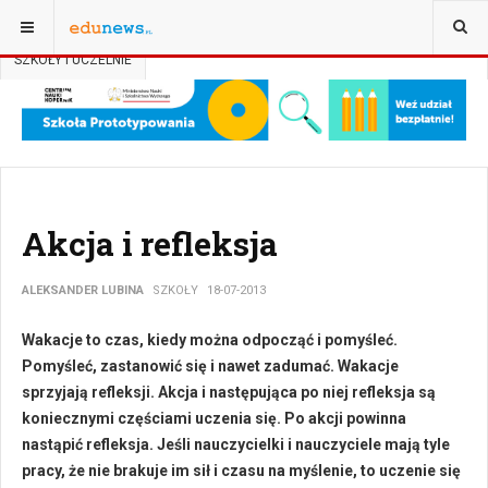
JESTEŚ TUTAJ:
STRONA GŁÓWNA
AKTUALNOŚCI
SZKOŁY I UCZELNIE
Akcja i refleksja
ALEKSANDER LUBINA
SZKOŁY
18-07-2013
Wakacje to czas, kiedy można odpocząć i pomyśleć.
Pomyśleć, zastanowić się i nawet zadumać. Wakacje
sprzyjają refleksji.
Akcja i następująca po niej refleksja są
koniecznymi częściami uczenia się. Po akcji powinna
nastąpić refleksja. Jeśli nauczycielki i nauczyciele mają tyle
pracy, że nie brakuje im sił i czasu na myślenie, to uczenie się