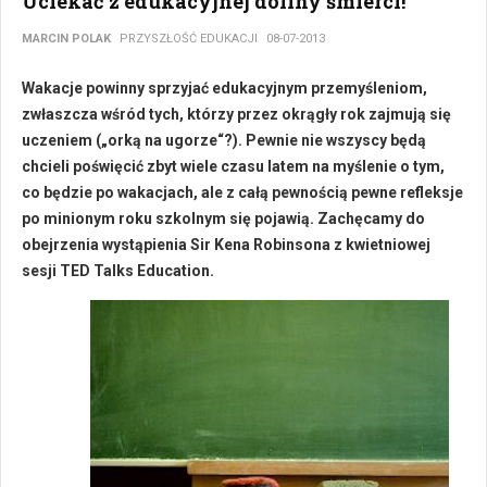
Uciekać z edukacyjnej doliny śmierci!
MARCIN POLAK
PRZYSZŁOŚĆ EDUKACJI
08-07-2013
Wakacje powinny sprzyjać edukacyjnym przemyśleniom,
zwłaszcza wśród tych, którzy przez okrągły rok zajmują się
uczeniem („orką na ugorze“?). Pewnie nie wszyscy będą
chcieli poświęcić zbyt wiele czasu latem na myślenie o tym,
co będzie po wakacjach, ale z całą pewnością pewne refleksje
po minionym roku szkolnym się pojawią. Zachęcamy do
obejrzenia wystąpienia Sir Kena Robinsona z kwietniowej
sesji TED Talks Education.