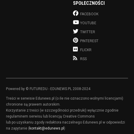
SPOŁECZNOŚCI
FACEBOOK
YOUTUBE
TWITTER
PINTEREST
FLICKR
RSS
Powered by © FUTUREDU - EDUNEWS.PL 2008-2024
Treści w serwisie Edunews.pl (o ile nie oznaczono wolnymi licencjami)
chronione są prawem autorskim.
Korzystanie z treści (w szczególności przedruki) wyłącznie zgodnie
regulaminem serwisu lub licencją Creative Commons
lub po uzyskaniu zgody redaktora naczelnego Edunews.pl w odpowiedzi
na zapytanie (
kontakt@edunews.pl
)