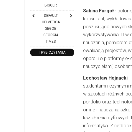
BIGGER
Sabina Furgoł
- poloni
DEFAULT
konsultant, wykładowca
HELVETICA
poszukująca nowych sk
SEGOE
wykorzystywania TI w d
GEORGIA
TIMES
nauczania, pomiarem d
ewaluacją projektów, 
TRYB CZYTANIA
oparciu o platformy e-l
nauczycielami, osobam
Lechosław Hojnacki
-
studentami i czynnymi 
w szkołach różnych poz
portfolio oraz technol
online i nauczania szk
kształcenia cyfrowych
informatyka. Z netbook