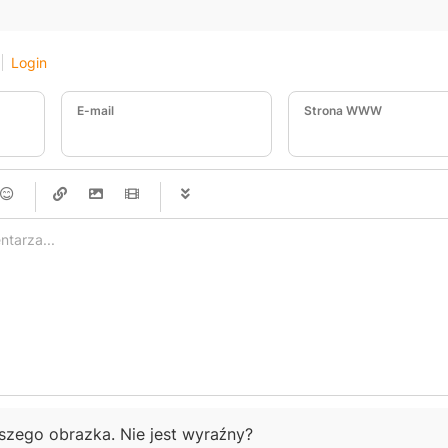
Login
E-mail
Strona WWW
-
-
-
-
-
-
-
-
-
-
-
-
-
-
-
-
-
-
-
-
-
-
-
-
-
-
-
-
-
-
ższego obrazka. Nie jest wyraźny?