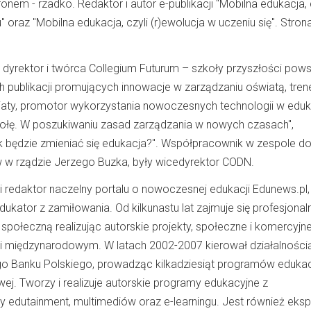
fonem - rzadko. Redaktor i autor e-publikacji "Mobilna edukacja, 
" oraz "Mobilna edukacja, czyli (r)ewolucja w uczeniu się". Stron
 dyrektor i twórca Collegium Futurum – szkoły przyszłości pows
h publikacji promujących innowacje w zarządzaniu oświatą, tren
iaty, promotor wykorzystania nowoczesnych technologii w eduka
zkołę. W poszukiwaniu zasad zarządzania w nowych czasach",
k będzie zmieniać się edukacja?". Współpracownik w zespole d
 w rządzie Jerzego Buzka, były wicedyrektor CODN.
i redaktor naczelny portalu o nowoczesnej edukacji Edunews.pl,
dukator z zamiłowania. Od kilkunastu lat zajmuje się profesjonal
społeczną realizując autorskie projekty, społeczne i komercyjne
i międzynarodowym. W latach 2002-2007 kierował działalności
 Banku Polskiego, prowadząc kilkadziesiąt programów edukac
ej. Tworzy i realizuje autorskie programy edukacyjne z
edutainment, multimediów oraz e-learningu. Jest również eks