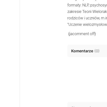
formaty: NLP, psychosyn
zakresie Teorii Wielorak
rodziców i uczniów, m.i
"Uczenie wielozmysłow
{jacomment off}
Komentarze
(
0
)