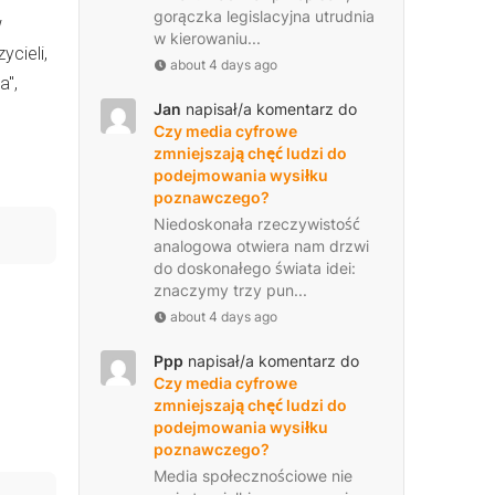
gorączka legislacyjna utrudnia
w
w kierowaniu...
ycieli,
about 4 days ago
a",
Jan
napisał/a komentarz do
Czy media cyfrowe
zmniejszają chęć ludzi do
podejmowania wysiłku
poznawczego?
Niedoskonała rzeczywistość
analogowa otwiera nam drzwi
do doskonałego świata idei:
znaczymy trzy pun...
about 4 days ago
Ppp
napisał/a komentarz do
Czy media cyfrowe
zmniejszają chęć ludzi do
podejmowania wysiłku
poznawczego?
Media społecznościowe nie