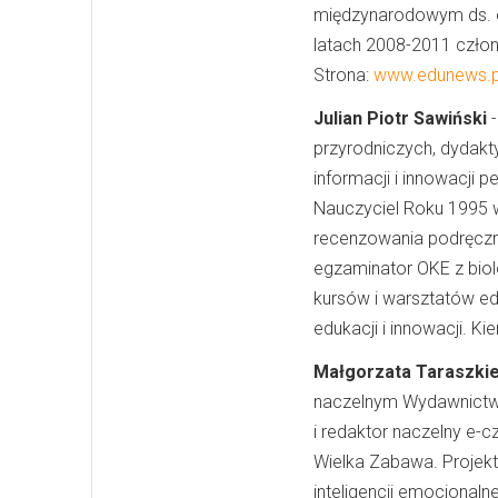
międzynarodowym ds. e
latach 2008-2011 człon
Strona:
www.edunews.p
Julian Piotr Sawiński
-
przyrodniczych, dydakty
informacji i innowacji 
Nauczyciel Roku 1995 
recenzowania podręczni
egzaminator OKE z biol
kursów i warsztatów edu
edukacji i innowacji. K
Małgorzata Taraszki
naczelnym Wydawnictw 
i redaktor naczelny e-
Wielka Zabawa. Projektu
inteligencji emocjonalne