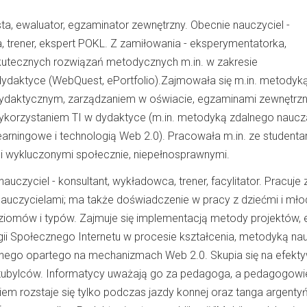
sta, ewaluator, egzaminator zewnętrzny. Obecnie nauczyciel -
, trener, ekspert POKL. Z zamiłowania - eksperymentatorka,
utecznych rozwiązań metodycznych m.in. w zakresie
ydaktyce (WebQuest, ePortfolio).Zajmowała się m.in. metodyk
ydaktycznym, zarządzaniem w oświacie, egzaminami zewnętrzn
wykorzystaniem TI w dydaktyce (m.in. metodyką zdalnego naucz
earningowe i technologią Web 2.0). Pracowała m.in. ze studenta
i wykluczonymi społecznie, niepełnosprawnymi.
 nauczyciel - konsultant, wykładowca, trener, facylitator. Pracuje 
nauczycielami; ma także doświadczenie w pracy z dziećmi i mło
iomów i typów. Zajmuje się implementacją metody projektów, 
ogii Społecznego Internetu w procesie kształcenia, metodyką na
olnego opartego na mechanizmach Web 2.0. Skupia się na efekt
 tubylców. Informatycy uważają go za pedagoga, a pedagogowie
iem rozstaje się tylko podczas jazdy konnej oraz tanga argenty