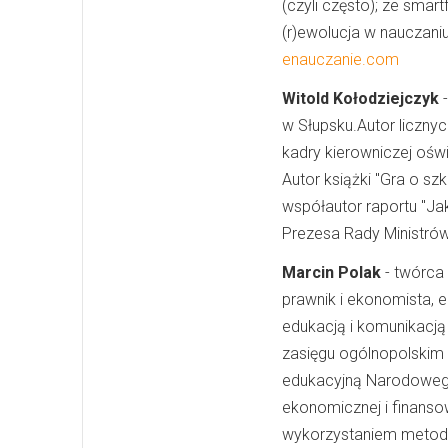
(czyli często); ze smart
(r)ewolucja w nauczaniu
enauczanie.com
Witold Kołodziejczyk
-
w Słupsku.Autor licznyc
kadry kierowniczej ośw
Autor książki "Gra o s
współautor raportu "Ja
Prezesa Rady Ministrów
Marcin Polak
- twórca 
prawnik i ekonomista, e
edukacją i komunikacją 
zasięgu ogólnopolskim 
edukacyjną Narodowego
ekonomicznej i finansow
wykorzystaniem metody 