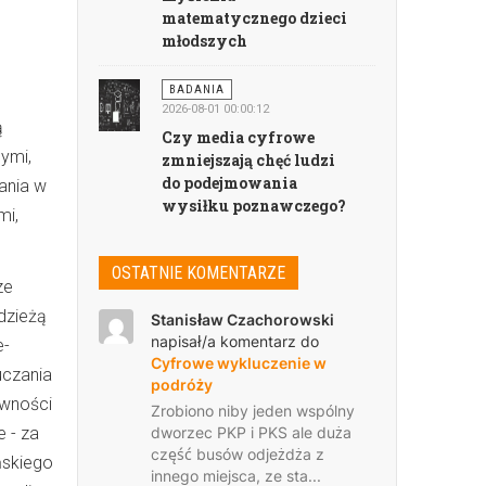
matematycznego dzieci
młodszych
BADANIA
2026-08-01 00:00:12
ą
Czy media cyfrowe
ymi,
zmniejszają chęć ludzi
do podejmowania
ania w
wysiłku poznawczego?
mi,
OSTATNIE KOMENTARZE
ze
dzieżą
Stanisław Czachorowski
napisał/a komentarz do
e-
Cyfrowe wykluczenie w
uczania
podróży
ywności
Zrobiono niby jeden wspólny
 - za
dworzec PKP i PKS ale duża
część busów odjeżdża z
ńskiego
innego miejsca, ze sta...