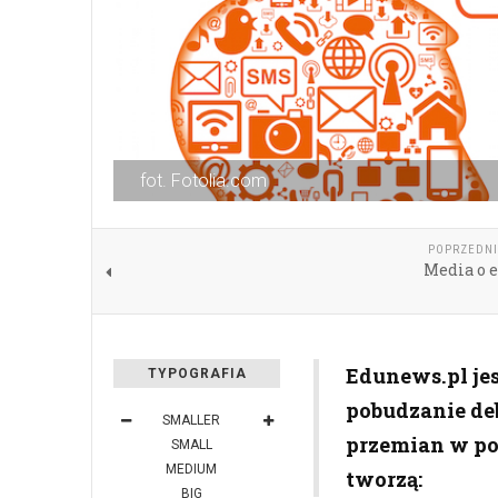
fot. Fotolia.com
POPRZEDNI
Media o e
Edunews.pl jes
TYPOGRAFIA
pobudzanie de
SMALLER
przemian w pol
SMALL
MEDIUM
tworzą:
BIG