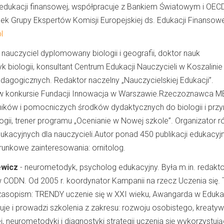
dukacji finansowej, współpracuje z Bankiem Światowym i OECD
ek Grupy Ekspertów Komisji Europejskiej ds. Edukacji Finansowe
l
 nauczyciel dyplomowany biologii i geografii, doktor nauk
k biologii, konsultant Centrum Edukacji Nauczycieli w Koszalinie
pedagogicznych. Redaktor naczelny „Nauczycielskiej Edukacji”.
w konkursie Fundacji Innowacja w Warszawie.Rzeczoznawca M
ków i pomocniczych środków dydaktycznych do biologii i przy
ogii, trener programu „Ocenianie w Nowej szkole”. Organizator 
kacyjnych dla nauczycieli.Autor ponad 450 publikacji edukacyjn
ierunkowe zainteresowania: ornitolog.
ewicz
- neurometodyk, psycholog edukacyjny. Była m.in. redak
CODN. Od 2005 r. koordynator Kampanii na rzecz Uczenia się.
czasopism: TRENDY uczenie się w XXI wieku, Awangarda w Edukac
je i prowadzi szkolenia z zakresu: rozwoju osobistego, kreatyw
j, neurometodyki i diagnostyki strategii uczenia się wykorzystuj