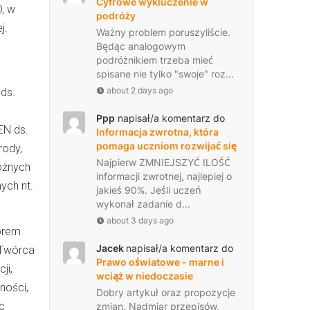
Cyfrowe wykluczenie w
, w
podróży
j.
Ważny problem poruszyliście.
Będąc analogowym
podróżnikiem trzeba mieć
spisane nie tylko "swoje" roz...
about 2 days ago
 ds.
Ppp
napisał/a komentarz do
EN ds.
Informacja zwrotna, która
pomaga uczniom rozwijać się
rody,
Najpierw ZMNIEJSZYĆ ILOŚĆ
różnych
informacji zwrotnej, najlepiej o
ych nt.
jakieś 90%. Jeśli uczeń
wykonał zadanie d...
about 3 days ago
torem
Jacek
napisał/a komentarz do
 Twórca
Prawo oświatowe - marne i
ji,
wciąż w niedoczasie
ności,
Dobry artykuł oraz propozycje
ąc
zmian. Nadmiar przepisów,