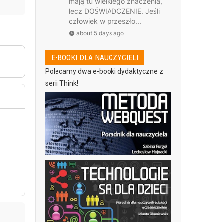
mają tu wielkiego znaczenia,
lecz DOŚWIADCZENIE. Jeśli
człowiek w przeszło...
about 5 days ago
E-BOOKI DLA NAUCZYCIELI
Polecamy dwa e-booki dydaktyczne z
serii Think!