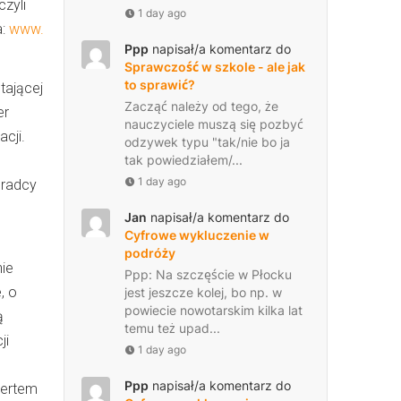
czyli
1 day ago
a:
www.
Ppp
napisał/a komentarz do
Sprawczość w szkole - ale jak
to sprawić?
tającej
Zacząć należy od tego, że
er
nauczyciele muszą się pozbyć
cji.
odzywek typu "tak/nie bo ja
tak powiedziałem/...
1 day ago
oradcy
Jan
napisał/a komentarz do
Cyfrowe wykluczenie w
podróży
nie
Ppp: Na szczęście w Płocku
, o
jest jeszcze kolej, bo np. w
powiecie nowotarskim kilka lat
ą
temu też upad...
ji
1 day ago
Ppp
napisał/a komentarz do
pertem