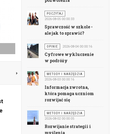
pozwolenia
POCZYTAJ
2026-08-05 00:00:33
Sprawczość w szkole -
ale jak to sprawić?
OPINIE
2026-08-04 00:00:16
Cyfrowe wykluczenie
w podróży
METODY I NARZĘDZIA
2026-08-03 00:00:16
Informacja zwrotna,
która pomaga uczniom
rozwijać się
st
e
METODY I NARZĘDZIA
2026-08-02 00:00:05
Rozwijanie strategii i
myślenia