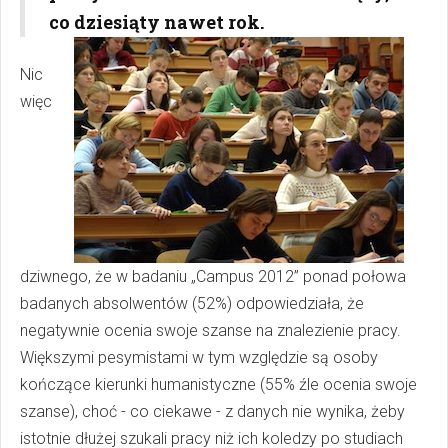
co dziesiąty nawet rok.
Nic
więc
dziwnego, że w badaniu „Campus 2012” ponad połowa
badanych absolwentów (52%) odpowiedziała, że
negatywnie ocenia swoje szanse na znalezienie pracy.
Większymi pesymistami w tym względzie są osoby
kończące kierunki humanistyczne (55% źle ocenia swoje
szanse), choć - co ciekawe - z danych nie wynika, żeby
istotnie dłużej szukali pracy niż ich koledzy po studiach