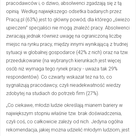
pracodawców i, o dziwo, absolwenci zgadzają się z tą
opinią. Według największego odsetka badanych przez
Pracuj.pl (63%) jest to główny powód, dla którego „świeżo
upieczeni” specjaliści nie mogą znaleźć pracy. Absolwenci
zwracają jednak również uwagę na ograniczoną liczbę
miejsc na rynku pracy, między innymi wynikającą z trudnej
sytuacji w globalnej gospodarce (42% z nich) oraz na tzw.
przeedukowanie (na wybranych kierunkach jest więcej
osób niż wymaga tego rynek pracy - uważa tak 29%
respondentów). Co czwarty wskazał też na to, co
sygnalizują pracodawcy, czyli nieadekwatność wiedzy
zdobytej na studiach do potrzeb firm (27%).
„Co ciekawe, młodzi ludzie określają mianem bariery w
największym stopniu właśnie tzw. brak doświadczenia,
czyli coś, co całkowicie zależy od nich. Jedyna ogólna
rekomendacja, jakiej można udzielić młodym ludziom, jest