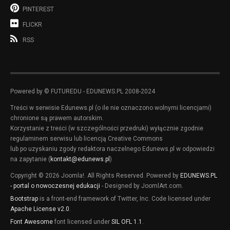
PINTEREST
FLICKR
RSS
Powered by © FUTUREDU - EDUNEWS.PL 2008-2024
Treści w serwisie Edunews.pl (o ile nie oznaczono wolnymi licencjami)
chronione są prawem autorskim.
Korzystanie z treści (w szczególności przedruki) wyłącznie zgodnie
regulaminem serwisu lub licencją Creative Commons
lub po uzyskaniu zgody redaktora naczelnego Edunews.pl w odpowiedzi
na zapytanie (
kontakt@edunews.pl
)
Copyright © 2026 Joomla!. All Rights Reserved. Powered by
EDUNEWS.PL
- portal o nowoczesnej edukacji
- Designed by JoomlArt.com.
Bootstrap
is a front-end framework of Twitter, Inc. Code licensed under
Apache License v2.0
.
Font Awesome
font licensed under
SIL OFL 1.1
.