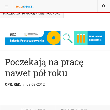
JESTEŚ TUTAJ:
STRONA GŁÓWNA
BADANIA I DEBATY
BADANIA
POCZEKAJĄ NA PRACĘ NAWET PÓŁ ROKU
Poczekają na pracę
nawet pół roku
OPR. RED.
08-08-2012
POPRZEDNI ARTYKUŁ
NASTĘPNY ARTYKUŁ