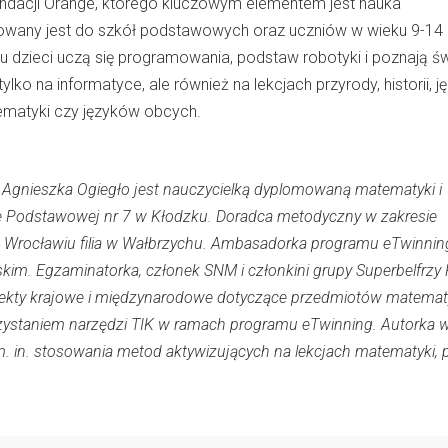
ndacji Orange, którego kluczowym elementem jest nauka
wany jest do szkół podstawowych oraz uczniów w wieku 9-14 l
u dzieci uczą się programowania, podstaw robotyki i poznają św
ylko na informatyce, ale również na lekcjach przyrody, historii, j
ematyki czy języków obcych.
 Agnieszka Ogiegło jest nauczycielką dyplomowaną matematyki i
e Podstawowej nr 7 w Kłodzku. Doradca metodyczny w zakresie
Wrocławiu filia w Wałbrzychu. Ambasadorka programu eTwinnin
im. Egzaminatorka, członek SNM i członkini grupy Superbelfrzy 
ojekty krajowe i międzynarodowe dotyczące przedmiotów matema
zystaniem narzędzi TIK w ramach programu eTwinning. Autorka w
m. in. stosowania metod aktywizujących na lekcjach matematyki, 