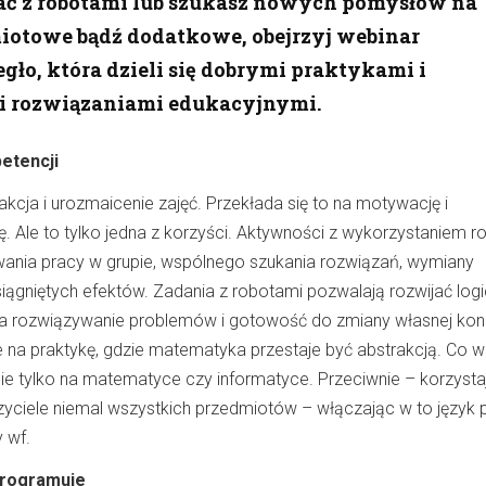
ać z robotami lub szukasz nowych pomysłów na
miotowe bądź dodatkowe, obejrzyj webinar
gło, która dzieli się dobrymi praktykami i
i rozwiązaniami edukacyjnymi.
etencji
rakcja i urozmaicenie zajęć. Przekłada się to na motywację i
 Ale to tylko jedna z korzyści. Aktywności z wykorzystaniem 
ania pracy w grupie, wspólnego szukania rozwiązań, wymiany
iągniętych efektów. Zadania z robotami pozwalają rozwijać log
na rozwiązywanie problemów i gotowość do zmiany własnej kon
 na praktykę, gdzie matematyka przestaje być abstrakcją. Co wi
nie tylko na matematyce czy informatyce. Przeciwnie – korzysta
czyciele niemal wszystkich przedmiotów – włączając w to język po
 wf.
programuje