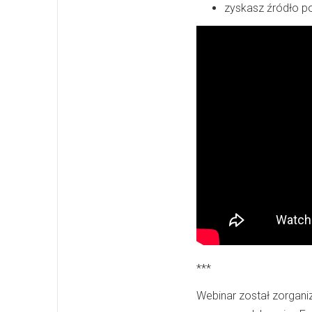
zyskasz źródło p
***
Webinar został zorgan