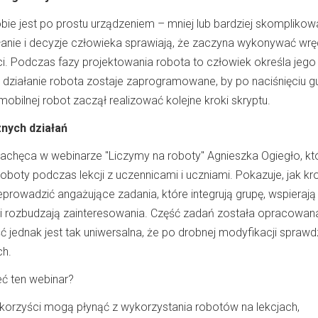
ie jest po prostu urządzeniem – mniej lub bardziej skompliko
łanie i decyzje człowieka sprawiają, że zaczyna wykonywać wr
i. Podczas fazy projektowania robota to człowiek określa jego
j działanie robota zostaje zaprogramowane, by po naciśnięciu g
 mobilnej robot zaczął realizować kolejne kroki skryptu.
znych działań
achęca w webinarze "Liczymy na roboty" Agnieszka Ogiegło, kt
oboty podczas lekcji z uczennicami i uczniami. Pokazuje, jak kr
prowadzić angażujące zadania, które integrują grupę, wspierają
i rozbudzają zainteresowania. Część zadań została opracowan
 jednak jest tak uniwersalna, że po drobnej modyfikacji sprawdz
ch.
ć ten webinar?
e korzyści mogą płynąć z wykorzystania robotów na lekcjach,