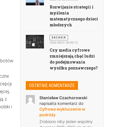
Rozwijanie strategii i
myślenia
matematycznego dzieci
młodszych
BADANIA
2026-08-01 00:00:12
Czy media cyfrowe
zmniejszają chęć ludzi
robotów
do podejmowania
wysiłku poznawczego?
iczne
cepcji.
OSTATNIE KOMENTARZE
ęcej,
Stanisław Czachorowski
ją z
napisał/a komentarz do
lski i
Cyfrowe wykluczenie w
podróży
Zrobiono niby jeden wspólny