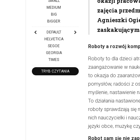
okazji pracow
SMALL
MEDIUM
zajęcia przed
BIG
Agnieszki Ogie
BIGGER
zaskakującym
DEFAULT
HELVETICA
Roboty a rozwój komp
SEGOE
GEORGIA
Roboty to dla dzieci at
TIMES
zaangażowanie w naukę.
TRYB CZYTANIA
to okazja do zaaranżow
pomysłów, radości z os
myślenie, nastawienie 
To działania nastawione
roboty sprawdzają się 
nich nauczycielki i nau
języki obce, muzykę czy
Robot sam się nie za