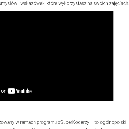
omysłów i wskazówek, które wykorzystasz na swoich zajęciach
izowany w ramach programu #SuperKoderzy – to ogólnopolski