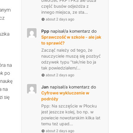
dworzec PKP i PKS ale duża
część busów odjeżdża z
wanym
innego miejsca, ze sta...
ęcz
about 2 days ago
Ppp
napisał/a komentarz do
uzika
Sprawczość w szkole - ale jak
to sprawić?
Zacząć należy od tego, że
nauczyciele muszą się pozbyć
odzywek typu "tak/nie bo ja
óra na
tak powiedziałem/...
ok po
about 2 days ago
 naukę
Jan
napisał/a komentarz do
a na
Cyfrowe wykluczenie w
i się
podróży
Ppp: Na szczęście w Płocku
jest jeszcze kolej, bo np. w
powiecie nowotarskim kilka lat
temu też upad...
about 2 days ago