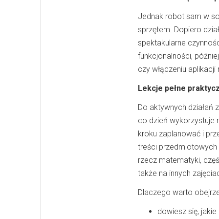
Jednak robot sam w sob
sprzętem. Dopiero dzia
spektakularne czynnośc
funkcjonalności, późnie
czy włączeniu aplikacji
Lekcje pełne praktyc
Do aktywnych działań z
co dzień wykorzystuje r
kroku zaplanować i prze
treści przedmiotowych 
rzecz matematyki, część
także na innych zajęcia
Dlaczego warto obejrze
dowiesz się, jaki