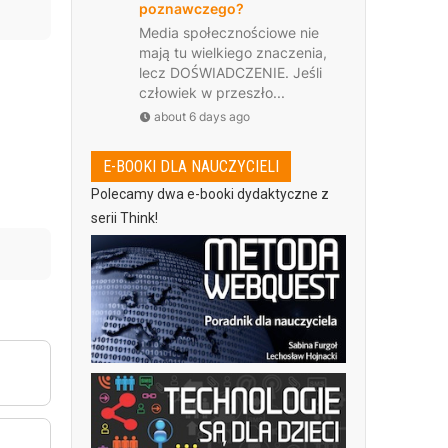
poznawczego?
Media społecznościowe nie
mają tu wielkiego znaczenia,
lecz DOŚWIADCZENIE. Jeśli
człowiek w przeszło...
about 6 days ago
E-BOOKI DLA NAUCZYCIELI
Polecamy dwa e-booki dydaktyczne z
serii Think!