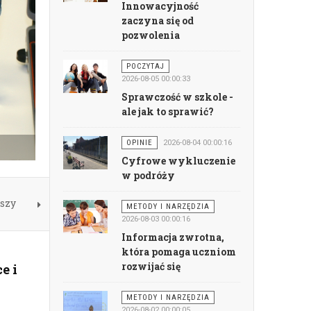
Innowacyjność
zaczyna się od
pozwolenia
POCZYTAJ
2026-08-05 00:00:33
Sprawczość w szkole -
ale jak to sprawić?
OPINIE
2026-08-04 00:00:16
Cyfrowe wykluczenie
w podróży
szy
METODY I NARZĘDZIA
2026-08-03 00:00:16
Informacja zwrotna,
która pomaga uczniom
rozwijać się
e i
METODY I NARZĘDZIA
2026-08-02 00:00:05