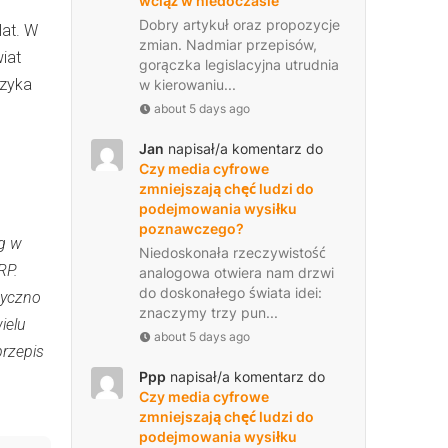
wciąż w niedoczasie
Dobry artykuł oraz propozycje
at. W
zmian. Nadmiar przepisów,
iat
gorączka legislacyjna utrudnia
ęzyka
w kierowaniu...
about 5 days ago
Jan
napisał/a komentarz do
Czy media cyfrowe
zmniejszają chęć ludzi do
podejmowania wysiłku
poznawczego?
g w
Niedoskonała rzeczywistość
RP.
analogowa otwiera nam drzwi
do doskonałego świata idei:
tyczno
znaczymy trzy pun...
ielu
about 5 days ago
przepis
Ppp
napisał/a komentarz do
Czy media cyfrowe
zmniejszają chęć ludzi do
podejmowania wysiłku