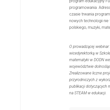
program edukacyjny Fu
programowania. Adreso
czasie trwania program
nowych technologii nie t
polskiego, muzyki, mat
O prowadzącej webinar:
wicedyrektorką w Szkol
matematyki w DODN we 
województwie dolnośląsk
Zrealizowane liczne pr
przyrodniczych z wykor
publikacji dotyczących 
na STEAM w edukacji.