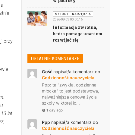
w podróży
ma
stnie
METODY I NARZĘDZIA
2026-08-03 00:00:16
Informacja zwrotna,
która pomaga uczniom
rozwijać się
, przy
e
OSTATNIE KOMENTARZE
owie
Gość
napisał/a komentarz do
Codzienność nauczyciela
Ppp: ta "zwykła, codzienna
młocka" to jest podstawowa,
im.
najważniejsza osnowa życia
szkoły w której ic...
su
1 day ago
13 lat
rz,
Ppp
napisał/a komentarz do
Codzienność nauczyciela