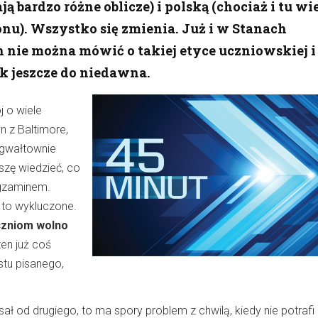
ą bardzo różne oblicze) i polską (chociaż i tu wi
onu). Wszystko się zmienia. Już i w Stanach
 nie można mówić o takiej etyce uczniowskiej i
ak jeszcze do niedawna.
j o wiele
 z Baltimore,
 gwałtownie
szę wiedzieć, co
gzaminem.
 to wykluczone.
zniom wolno
ten już coś
kstu pisanego,
sał od drugiego, to ma spory problem z chwilą, kiedy nie potrafi