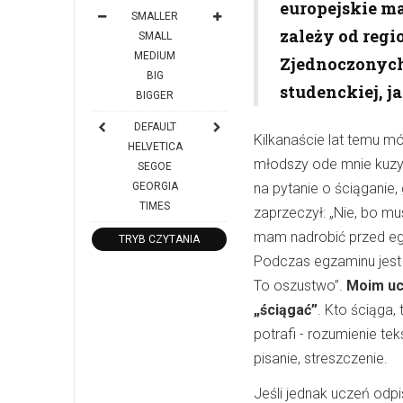
europejskie maj
SMALLER
zależy od regi
SMALL
MEDIUM
Zjednoczonych
BIG
studenckiej, j
BIGGER
DEFAULT
Kilkanaście lat temu mó
HELVETICA
młodszy ode mnie kuzyn
SEGOE
GEORGIA
na pytanie o ściąganie,
TIMES
zaprzeczył: „Nie, bo mu
mam nadrobić przed e
TRYB CZYTANIA
Podczas egzaminu jest
To oszustwo”.
Moim uc
„ściągać”
. Kto ściąga, 
potrafi - rozumienie te
pisanie, streszczenie.
Jeśli jednak uczeń odpi