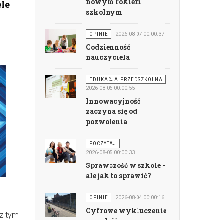
nowym rokiem
ele
szkolnym
OPINIE
2026-08-07 00:00:37
Codzienność
nauczyciela
EDUKACJA PRZEDSZKOLNA
2026-08-06 00:00:55
Innowacyjność
zaczyna się od
pozwolenia
POCZYTAJ
2026-08-05 00:00:33
Sprawczość w szkole -
ale jak to sprawić?
OPINIE
2026-08-04 00:00:16
Cyfrowe wykluczenie
 z tym