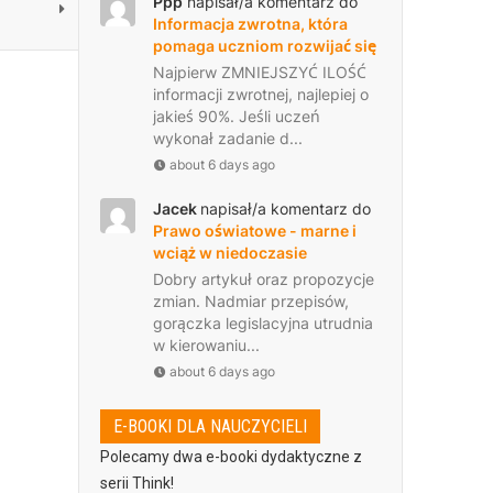
Ppp
napisał/a komentarz do
Informacja zwrotna, która
pomaga uczniom rozwijać się
Najpierw ZMNIEJSZYĆ ILOŚĆ
informacji zwrotnej, najlepiej o
jakieś 90%. Jeśli uczeń
wykonał zadanie d...
about 6 days ago
Jacek
napisał/a komentarz do
Prawo oświatowe - marne i
wciąż w niedoczasie
Dobry artykuł oraz propozycje
zmian. Nadmiar przepisów,
gorączka legislacyjna utrudnia
w kierowaniu...
about 6 days ago
E-BOOKI DLA NAUCZYCIELI
Polecamy dwa e-booki dydaktyczne z
serii Think!