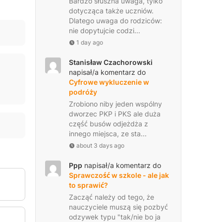
Bardzo słuszna uwaga, tylko
dotycząca także uczniów.
Dlatego uwaga do rodziców:
nie dopytujcie codzi...
1 day ago
Stanisław Czachorowski
napisał/a komentarz do
Cyfrowe wykluczenie w
podróży
Zrobiono niby jeden wspólny
dworzec PKP i PKS ale duża
część busów odjeżdża z
innego miejsca, ze sta...
about 3 days ago
Ppp
napisał/a komentarz do
Sprawczość w szkole - ale jak
to sprawić?
Zacząć należy od tego, że
nauczyciele muszą się pozbyć
odzywek typu "tak/nie bo ja