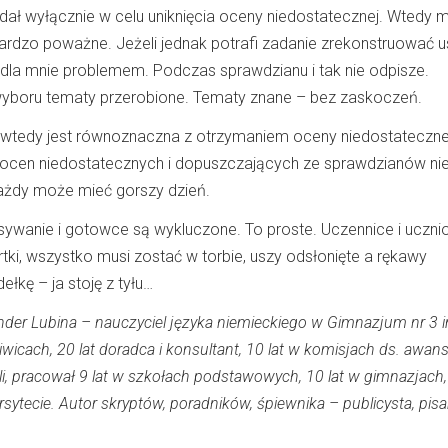
ddał wyłącznie w celu uniknięcia oceny niedostatecznej. Wtedy 
bardzo poważne. Jeżeli jednak potrafi zadanie zrekonstruować u
st dla mnie problemem. Podczas sprawdzianu i tak nie odpisze.
wyboru tematy przerobione. Tematy znane – bez zaskoczeń.
wtedy jest równoznaczna z otrzymaniem oceny niedostatecznej
 ocen niedostatecznych i dopuszczających ze sprawdzianów ni
Każdy może mieć gorszy dzień.
ywanie i gotowce są wykluczone. To proste. Uczennice i uczni
tki, wszystko musi zostać w torbie, uszy odsłonięte a rękawy
ełkę – ja stoję z tyłu…
nder Lubina – nauczyciel języka niemieckiego w Gimnazjum nr 3 
iwicach, 20 lat doradca i konsultant, 10 lat w komisjach ds. awan
 pracował 9 lat w szkołach podstawowych, 10 lat w gimnazjach, 
ersytecie. Autor skryptów, poradników, śpiewnika – publicysta, pisa