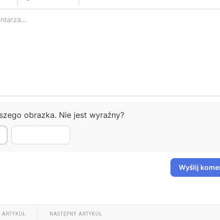
-
-
-
-
-
-
-
-
-
-
-
-
-
-
-
-
-
-
-
-
-
-
-
-
-
-
-
-
ższego obrazka. Nie jest wyraźny?
Wyślij kome
 ARTYKUŁ
NASTĘPNY ARTYKUŁ