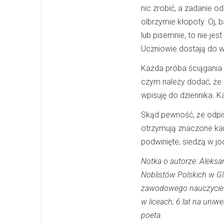
nic zrobić, a zadanie o
olbrzymie kłopoty. Oj, 
lub pisemnie, to nie je
Uczniowie dostają do 
Każda próba ściągania 
czym należy dodać, że
wpisuję do dziennika. 
Skąd pewność, że odpis
otrzymują znaczone kar
podwinięte, siedzą w jod
Notka o autorze: Aleksa
Noblistów Polskich w Gl
zawodowego nauczycieli,
w liceach, 6 lat na uniw
poeta.