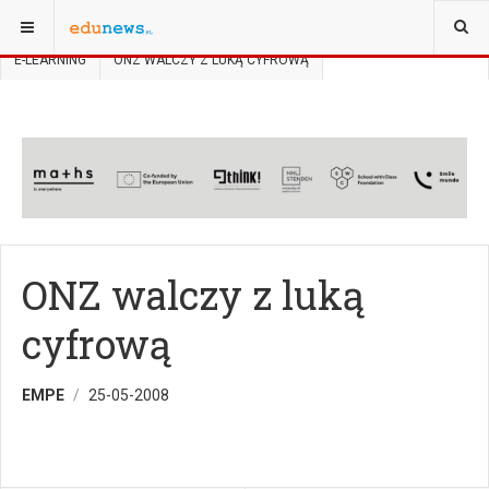
JESTEŚ TUTAJ:
STRONA GŁÓWNA
NOWOCZESNA EDUKACJA
E-LEARNING
ONZ WALCZY Z LUKĄ CYFROWĄ
ONZ walczy z luką
cyfrową
EMPE
25-05-2008