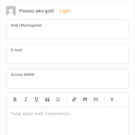
Piszesz jako gość
Login
Imię (Wymagane)
E-mail
Strona WWW
-
-
-
-
-
-
-
-
-
-
-
-
-
-
-
-
-
-
-
-
-
-