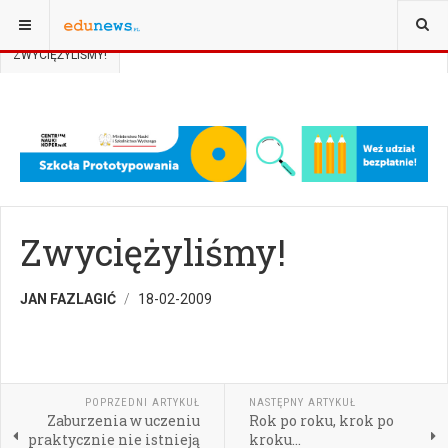
JESTEŚ TUTAJ:
STRONA GŁÓWNA
BADANIA I DEBATY
OPINIE
ZWYCIĘŻYLIŚMY!
Zwyciężyliśmy!
JAN FAZLAGIĆ
18-02-2009
POPRZEDNI ARTYKUŁ
NASTĘPNY ARTYKUŁ
Zaburzenia w uczeniu
Rok po roku, krok po
praktycznie nie istnieją
kroku...