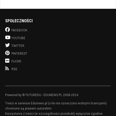
SPOŁECZNOŚCI
FACEBOOK
YOUTUBE
TWITTER
PINTEREST
FLICKR
RSS
Powered by © FUTUREDU - EDUNEWS.PL 2008-2024
Treści w serwisie Edunews.pl (o ile nie oznaczono wolnymi licencjami)
chronione są prawem autorskim.
Korzystanie z treści (w szczególności przedruki) wyłącznie zgodnie