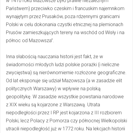
w 1410 roku Mazowsze było prawie niezależnym
Państwem) przeciwko czeskim i francuskim najemnikom
wynajętym przez Prusaków, poza rdzennymi granicami
Polski w celu dokonania czystki etnicznej na plemionach
Prusów zamieszkujących tereny na wschód od Wisły i na
północ od Mazowsza”.
Inna słabością nauczania historii jest fakt, że w
świadomości młodych ludzi polskie porażki (i nieliczne
zwycięstwa) są nierównomiernie rozłożone geograficzne.
Od lat eksponuje się udział Mazowsza (a w zasadzie elit
politycznych Warszawy) w wpływie na polską
geopolitykę. W zasadzie wszystkie powstania narodowe
z XIX wieku są kojarzone z Warszawą. Utrata
niepodległości przez I RP jest kojarzona z III rozbiorem
Polski, lecz Polacy z Pomorza czy północnej Wielkopolski
utracili niepodległość już w 1772 roku. Na lekcjach historii