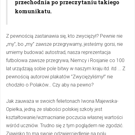
przechodnia po przeczytaniu takiego
komunikatu.
Z pewnością zastanawia się, kto zwyciężył? Pewnie nie
„my”, bo „my” zawsze przegrywamy, jesteśmy gorsi, nie
umiemy budować autostrad, nasza reprezentacja
futbolowa zawsze przegrywa, Niemcy i Rosjanie co 100
lat urządzają sobie pole bitwy w naszym kraju itd. itd ... Z
pewnością autorowi plakatów ”Zwyciężyliśmy!” nie
chodziło o Polaków… Czy aby na pewno?
Jak zauważa w swoich felietonach Iwona Majewska-
Opiełka, jedną ze słabości polskiej szkoły jest
kształtowanie/wzmacnianie poczucia własnej wartości
wśród uczniów. Trudno się z tym poglądem nie zgodzić.
Zjawisko to ma swoje odzwierciedlenie na polu