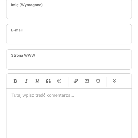
Imię (Wymagane)
E-mail
Strona WWW
-
-
-
-
-
-
-
-
-
-
-
-
-
-
-
-
-
-
-
-
-
-
-
-
-
-
-
-
-
-